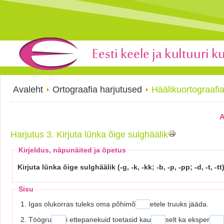
Avaleht
Ortograafia harjutused
Häälikuortograafi
A
Harjutus 3. Kirjuta lünka õige sulghäälik
Kirjeldus, näpunäited ja õpetus
Kirjuta lünka õige sulghäälik (-g, -k, -kk; -b, -p, -pp; -d, -t, -tt)
Sisu
1. Igas olukorras tuleks oma põhimõ
etele truuks jääda.
2. Töögru
i ettepanekuid toetasid kau
selt ka eksper