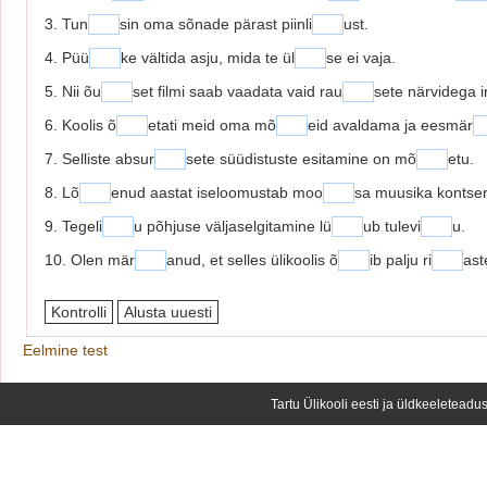
3. Tun
sin oma sõnade pärast piinli
ust.
4. Püü
ke vältida asju, mida te ül
se ei vaja.
5. Nii õu
set filmi saab vaadata vaid rau
sete närvidega 
6. Koolis õ
etati meid oma mõ
eid avaldama ja eesmär
7. Selliste absur
sete süüdistuste esitamine on mõ
etu.
8. Lõ
enud aastat iseloomustab moo
sa muusika kontse
9. Tegeli
u põhjuse väljaselgitamine lü
ub tulevi
u.
10. Olen mär
anud, et selles ülikoolis õ
ib palju ri
ast
Eelmine test
Tartu Ülikooli eesti ja üldkeeleteadus