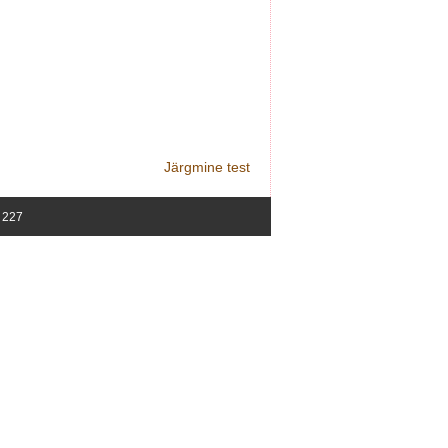
Järgmine test
5 227