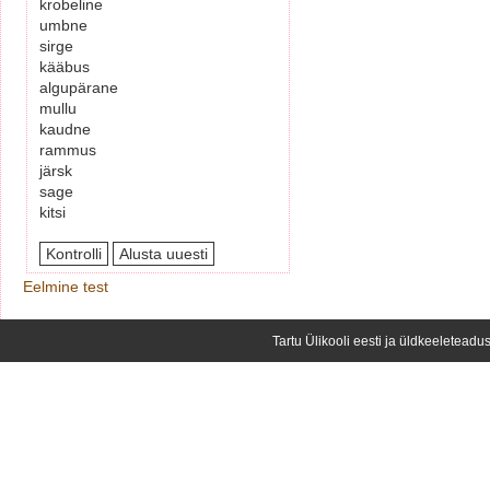
krobeline
umbne
sirge
kääbus
algupärane
mullu
kaudne
rammus
järsk
sage
kitsi
Eelmine test
Tartu Ülikooli eesti ja üldkeeleteadus