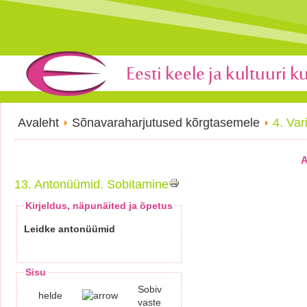
Avaleht
Sõnavaraharjutused kõrgtasemele
4. Var
A
13. Antonüümid. Sobitamine
Kirjeldus, näpunäited ja õpetus
Leidke antonüümid
Sisu
Sobiv
helde
vaste