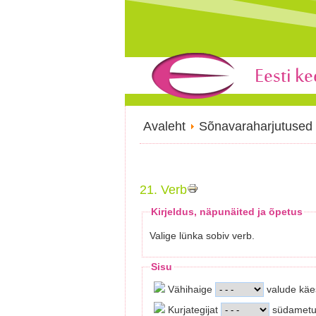
Avaleht
Sõnavaraharjutused
21. Verb
Kirjeldus, näpunäited ja õpetus
Valige lünka sobiv verb.
Sisu
Vähihaige
valude käe
Kurjategijat
südametun