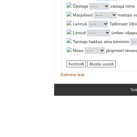
Õpetaja
vastaja nime.
Marjulised
metsas va
Lennuk
Tallinnast Vil
Linnud
ümber viljapu
Tantsija hakkas aina kiiremini
Mees
järgmisel tänav
Eelmine test
Tart