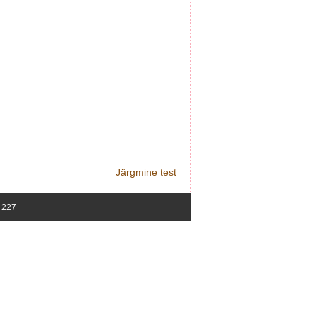
Järgmine test
5 227