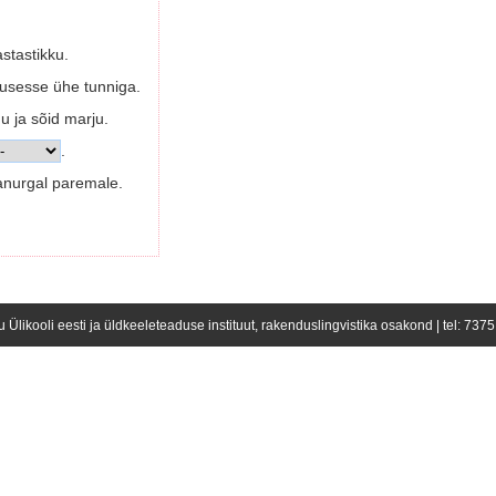
stastikku.
niusesse ühe tunniga.
u ja sõid marju.
.
anurgal paremale.
u Ülikooli eesti ja üldkeeleteaduse instituut, rakenduslingvistika osakond | tel: 737