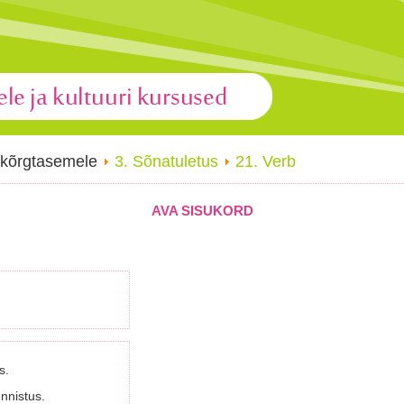
 kõrgtasemele
3. Sõnatuletus
21. Verb
AVA SISUKORD
s.
nistus.