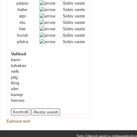
pääsu
Sobiv vaste
habe
Sobiv vaste
alpi
Sobiv vaste
elu
Sobiv vaste
hiie
Sobiv vaste
hundi
Sobiv vaste
põdra
Sobiv vaste
Valikud
kann
tubakas
nelk
jalg
lõng
silm
kanep
hernes
Eelmine test
Tartu Ülikooli eesti ja üldkeeleteadus