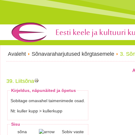
Avaleht
Sõnavaraharjutused kõrgtasemele
3. Sõ
A
39. Liitsõna
Kirjeldus, näpunäited ja õpetus
Sobitage omavahel taimenimede osad.
Nt: kuller kupp > kullerkupp
Sisu
sõna
Sobiv vaste