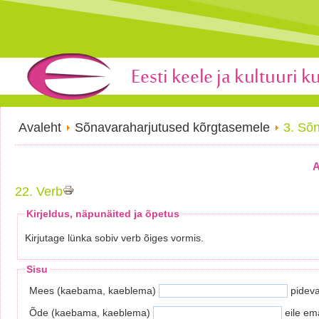
Avaleht
Sõnavaraharjutused kõrgtasemele
3. Sõ
A
22. Verb
Kirjeldus, näpunäited ja õpetus
Kirjutage lünka sobiv verb õiges vormis.
Sisu
Mees (kaebama, kaeblema)
pideva
Õde (kaebama, kaeblema)
eile em