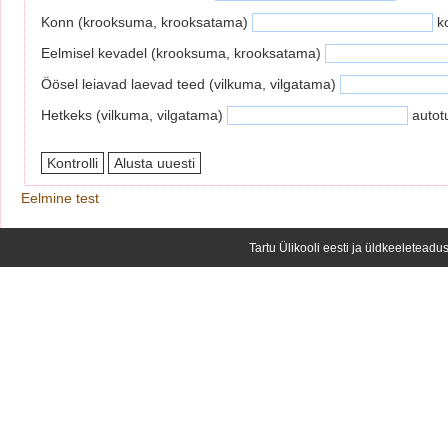
Konn (krooksuma, krooksatama)
ko
Eelmisel kevadel (krooksuma, krooksatama)
Öösel leiavad laevad teed (vilkuma, vilgatama)
Hetkeks (vilkuma, vilgatama)
autotu
Eelmine test
Tartu Ülikooli eesti ja üldkeeleteadus