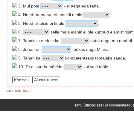
3. Mul pole
- ei aega ega raha.
4. Need raamatud ei meeldi meile
.
5. Need pliiatsid ei kuulu
.
6.
selle maja elanik ei ole kurtnud elamistingim
7. Tahaksin endale ka
autot nagu mu naabril.
8. Juhan on
töökas nagu Minna.
9. Tahan ka
kompetentseks töötajaks saada.
10. Ta ei suuda mõelda
kui vaid tööle.
Eelmine test
Tartu Ülikooli eesti ja üldkeeleteadus