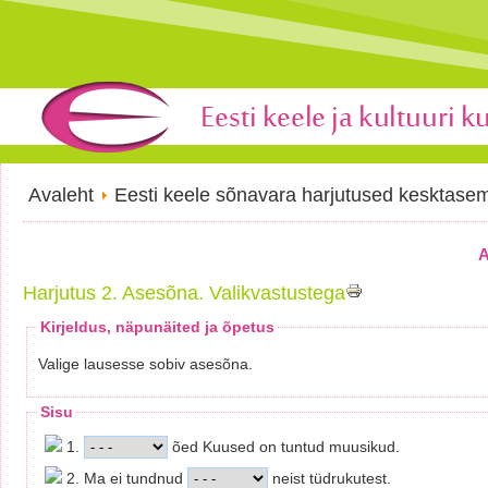
Avaleht
Eesti keele sõnavara harjutused kesktase
A
Harjutus 2. Asesõna. Valikvastustega
Kirjeldus, näpunäited ja õpetus
Valige lausesse sobiv asesõna.
Sisu
1.
õed Kuused on tuntud muusikud.
2. Ma ei tundnud
neist tüdrukutest.