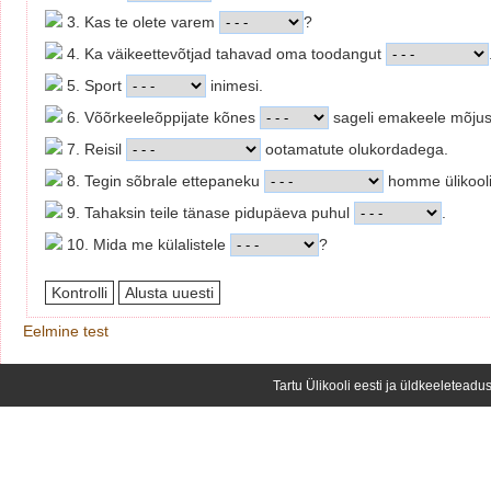
3. Kas te olete varem
?
4. Ka väikeettevõtjad tahavad oma toodangut
5. Sport
inimesi.
6. Võõrkeeleõppijate kõnes
sageli emakeele mõjust 
7. Reisil
ootamatute olukordadega.
8. Tegin sõbrale ettepaneku
homme ülikooli
9. Tahaksin teile tänase pidupäeva puhul
.
10. Mida me külalistele
?
Eelmine test
Tartu Ülikooli eesti ja üldkeeleteadus