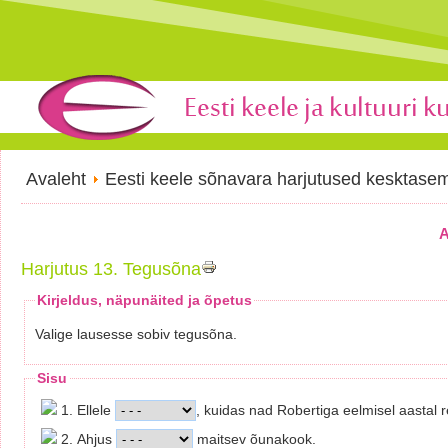
Avaleht
Eesti keele sõnavara harjutused kesktase
A
Harjutus 13. Tegusõna
Kirjeldus, näpunäited ja õpetus
Valige lausesse sobiv tegusõna.
Sisu
1. Ellele
, kuidas nad Robertiga eelmisel aastal r
2. Ahjus
maitsev õunakook.