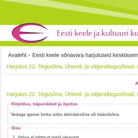
Avaleht
Eesti keele sõnavara harjutused kesktase
Harjutus 22. Tegusõna. Ühend- ja väljendtegusõnad
A
Harjutus 22. Tegusõna. Ühend- ja väljendtegusõnad
Kirjeldus, näpunäited ja õpetus
Vedage igasse lünka sobiv abimäärsõna või käändsõna.
Sisu
1. Valvur ei tahtnud meid väravast