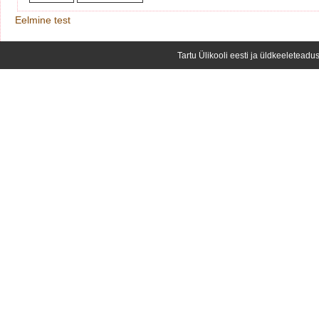
Eelmine test
Tartu Ülikooli eesti ja üldkeeleteadus