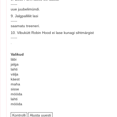
-----
uue juubelimündi.
9. Jalgpalliliit lasi
-----
saamatu treeneri.
10. Vibukütt Robin Hood ei lase kunagi sihtmärgist
-----
.
Valikud
läbi
jalga
lahti
välja
käest
maha
sisse
mööda
lahti
mööda