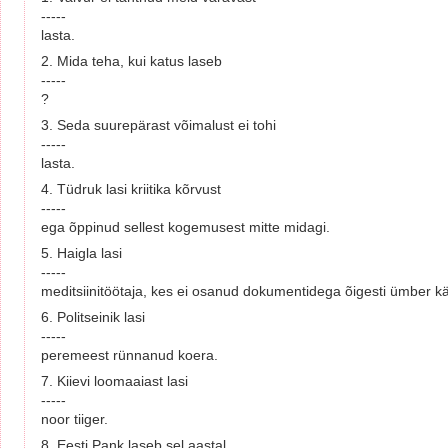
-----
lasta.
2. Mida teha, kui katus laseb
-----
?
3. Seda suurepärast võimalust ei tohi
-----
lasta.
4. Tüdruk lasi kriitika kõrvust
-----
ega õppinud sellest kogemusest mitte midagi.
5. Haigla lasi
-----
meditsiinitöötaja, kes ei osanud dokumentidega õigesti ümber kä
6. Politseinik lasi
-----
peremeest rünnanud koera.
7. Kiievi loomaaiast lasi
-----
noor tiiger.
8. Eesti Pank laseb sel aastal