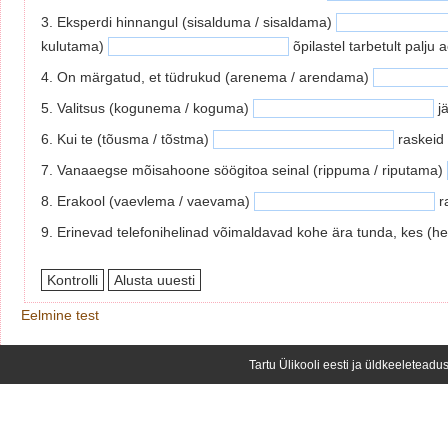
3. Eksperdi hinnangul (sisalduma / sisaldama)
kulutama)
õpilastel tarbetult palju 
4. On märgatud, et tüdrukud (arenema / arendama)
5. Valitsus (kogunema / koguma)
jä
6. Kui te (tõusma / tõstma)
raskeid 
7. Vanaaegse mõisahoone söögitoa seinal (rippuma / riputama)
8. Erakool (vaevlema / vaevama)
r
9. Erinevad telefonihelinad võimaldavad kohe ära tunda, kes (h
Eelmine test
Tartu Ülikooli eesti ja üldkeeleteadus