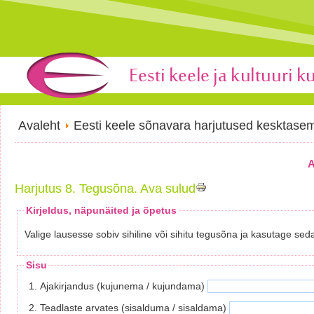
Avaleht
Eesti keele sõnavara harjutused kesktase
A
Harjutus 8. Tegusõna. Ava sulud
Kirjeldus, näpunäited ja õpetus
Valige lausesse sobiv sihiline või sihitu tegusõna ja kasutage sed
Sisu
1. Ajakirjandus (kujunema / kujundama)
2. Teadlaste arvates (sisalduma / sisaldama)