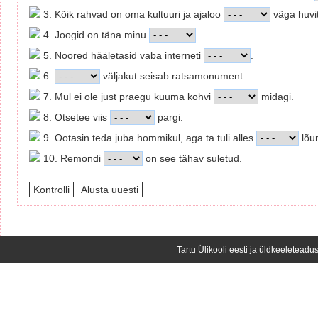
3. Kõik rahvad on oma kultuuri ja ajaloo
väga huvi
4. Joogid on täna minu
.
5. Noored hääletasid vaba interneti
.
6.
väljakut seisab ratsamonument.
7. Mul ei ole just praegu kuuma kohvi
midagi.
8. Otsetee viis
pargi.
9. Ootasin teda juba hommikul, aga ta tuli alles
lõun
10. Remondi
on see tähav suletud.
Tartu Ülikooli eesti ja üldkeeleteadus