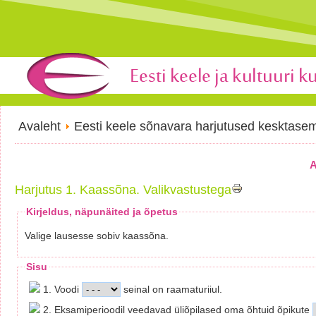
Avaleht
Eesti keele sõnavara harjutused kesktase
A
Harjutus 1. Kaassõna. Valikvastustega
Kirjeldus, näpunäited ja õpetus
Valige lausesse sobiv kaassõna.
Sisu
1. Voodi
seinal on raamaturiiul.
2. Eksamiperioodil veedavad üliõpilased oma õhtuid õpikute