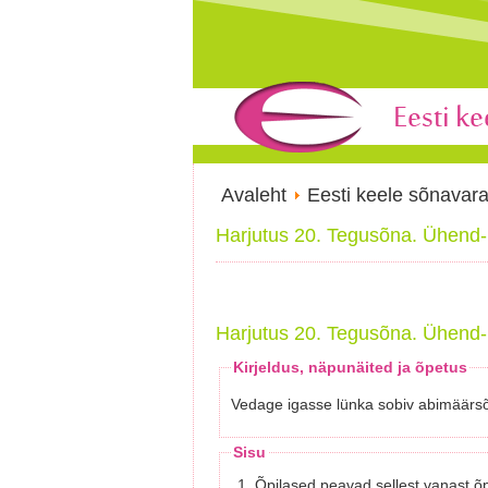
Avaleht
Eesti keele sõnavar
Harjutus 20. Tegusõna. Ühend-
Harjutus 20. Tegusõna. Ühend-
Kirjeldus, näpunäited ja õpetus
Vedage igasse lünka sobiv abimäärs
Sisu
1. Õpilased peavad sellest vanast õ