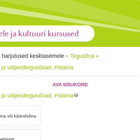
a harjutused kesktasemele
Tegusõna
 ja väljendtegusõnad. Pidama
AVA SISUKORD
 ja väljendtegusõnad. Pidama
õna või käändsõna.
petajast