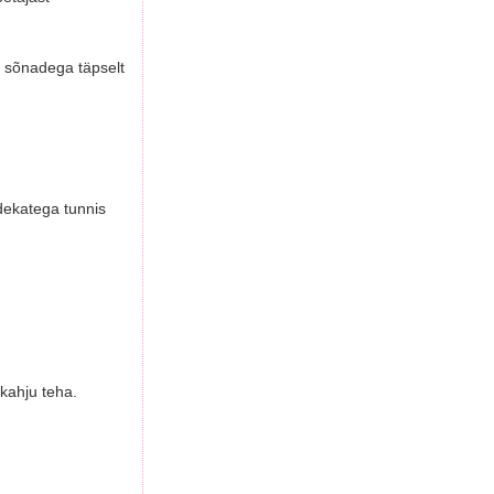
a sõnadega täpselt
dekatega tunnis
kahju teha.