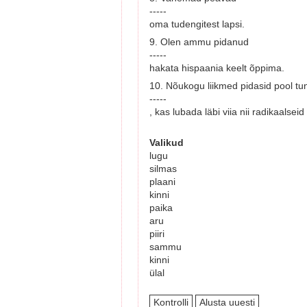
-----
oma tudengitest lapsi.
9. Olen ammu pidanud
-----
hakata hispaania keelt õppima.
10. Nõukogu liikmed pidasid pool tu
-----
, kas lubada läbi viia nii radikaalsei
Valikud
lugu
silmas
plaani
kinni
paika
aru
piiri
sammu
kinni
ülal