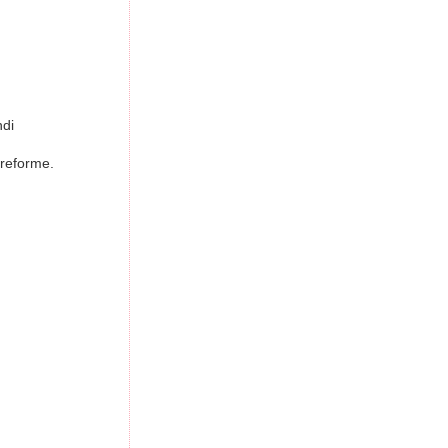
ndi
d reforme.