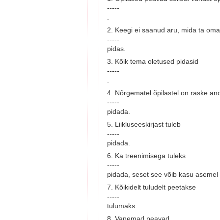
-----
.
2. Keegi ei saanud aru, mida ta om
-----
pidas.
3. Kõik tema oletused pidasid
-----
.
4. Nõrgematel õpilastel on raske an
-----
pidada.
5. Liikluseeskirjast tuleb
-----
pidada.
6. Ka treenimisega tuleks
-----
pidada, seset see võib kasu asemel 
7. Kõikidelt tuludelt peetakse
-----
tulumaks.
8. Vanemad peavad