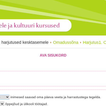
a harjutused kesktasemele
Omadussõna
Harjutus1.
AVA SISUKORD
inimesed saavad oma päeva veeta ja harrastustega tegelda.
õppejõud ja ülikooli töötajad.