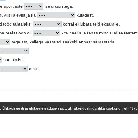
e sportlaste
iseärasustega.
ilisi alevist ja ka
küladest.
d tööd tähtajaks,
korral ei lubata teid eksamile.
ma reaktsioon oli
- ta naeris ja tänas mind uudise teatam
tegelast, kellega vaatajad saaksid ennast samastada.
.
spetsialisti.
otsus.
u Ülikooli eesti ja üldkeeleteaduse instituut, rakenduslingvistika osakond | tel: 737