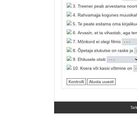
3. Treener peab arvestama noort
4. Rahvamajja kogunes muusikahuv
5. Te peate esitama oma kirjaliku
6. Arvasin, et ta vihastab, aga te
7. Mõnkord ei olegi filmis
8. Õpetaja elukutse on raske ja
9. Ehitusele otsiti
10. Koera või kassi võtmine on
Tart