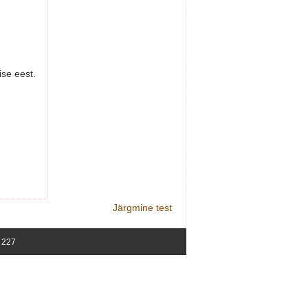
ise eest.
Järgmine test
5 227