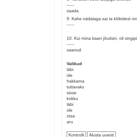
-----
saada.
9. Kahe nädalaga sai ta kõikidest o
-----
.
10. Kui mina baari jõudsin, oli singip
-----
saanud.
Valikud
läbi
üle
hakkama
tuttavaks
sisse
kokku
läbi
üle
otsa
aru