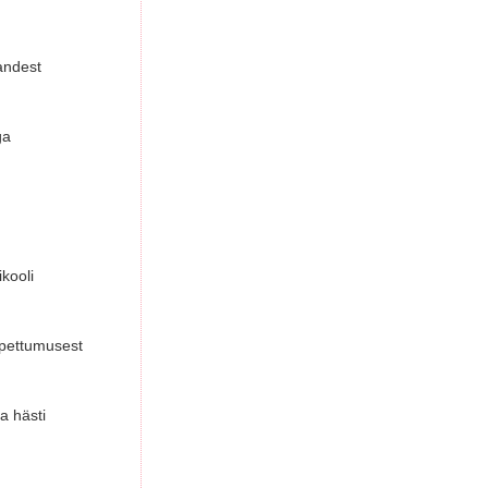
sandest
ga
kooli
l pettumusest
a hästi