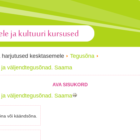
a harjutused kesktasemele
Tegusõna
 ja väljendtegusõnad. Saama
AVA SISUKORD
 ja väljendtegusõnad. Saama
õna või käändsõna.