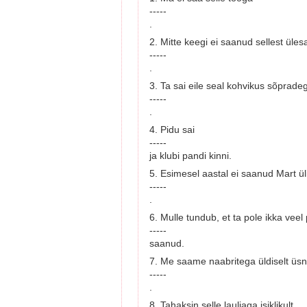
-----
.
2. Mitte keegi ei saanud sellest üle
-----
.
3. Ta sai eile seal kohvikus sõprade
-----
.
4. Pidu sai
-----
ja klubi pandi kinni.
5. Esimesel aastal ei saanud Mart üli
-----
.
6. Mulle tundub, et ta pole ikka vee
-----
saanud.
7. Me saame naabritega üldiselt üsn
-----
.
8. Tahaksin selle lauljaga isiklikult