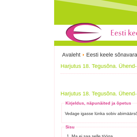
Avaleht
Eesti keele sõnavar
Harjutus 18. Tegusõna. Ühend-
Harjutus 18. Tegusõna. Ühend-
Kirjeldus, näpunäited ja õpetus
Vedage igasse lünka sobiv abimäärs
Sisu
1. Ma ei saa selle tööga