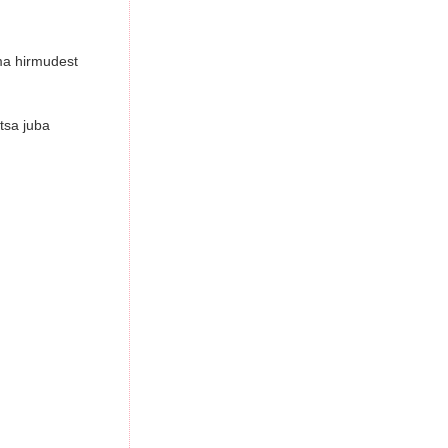
ma hirmudest
itsa juba