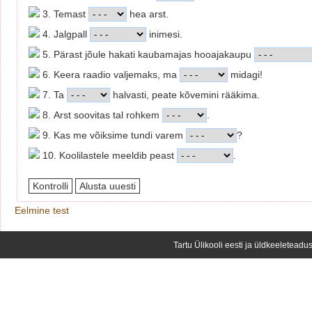
3. Temast
hea arst.
4. Jalgpall
inimesi.
5. Pärast jõule hakati kaubamajas hooajakaupu
6. Keera raadio valjemaks, ma
midagi!
7. Ta
halvasti, peate kõvemini rääkima.
8. Arst soovitas tal rohkem
.
9. Kas me võiksime tundi varem
?
10. Koolilastele meeldib peast
.
Eelmine test
Tartu Ülikooli eesti ja üldkeeleteadus