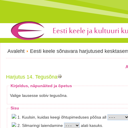
Avaleht
Eesti keele sõnavara harjutused kesktase
A
Harjutus 14. Tegusõna
Kirjeldus, näpunäited ja õpetus
Valige lausesse sobiv tegusõna.
Sisu
1. Kuulsin, kuidas keegi õhtupimeduses põõsa all
2. Silmaringi laiendamine
alati kasuks.