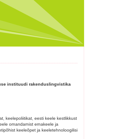
use instituudi rakenduslingvistika
t, keelepoliitikat, eesti keele kestlikkust
i keele omandamist emakeele ja
ipõhist keeleõpet ja keeletehnoloogilisi