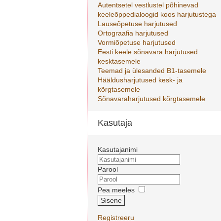
Autentsetel vestlustel põhinevad
keeleõppedialoogid koos harjutustega
Lauseõpetuse harjutused
Ortograafia harjutused
Vormiõpetuse harjutused
Eesti keele sõnavara harjutused
kesktasemele
Teemad ja ülesanded B1-tasemele
Hääldusharjutused kesk- ja
kõrgtasemele
Sõnavaraharjutused kõrgtasemele
Kasutaja
Kasutajanimi
Parool
Pea meeles
Sisene
Registreeru