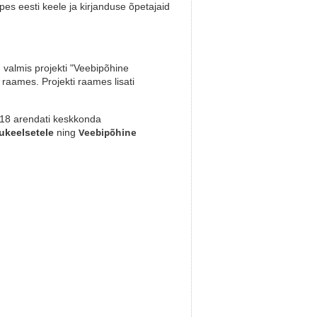
es eesti keele ja kirjanduse õpetajaid
"
valmis projekti "Veebipõhine
 raames. Projekti raames lisati
018 arendati keskkonda
Veebipõhine
ukeelsetele
ning