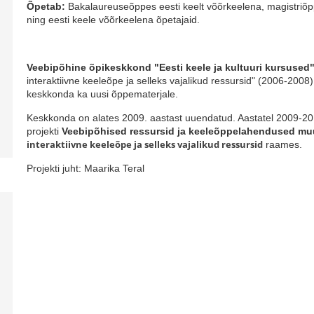
Õpetab:
Bakalaureuseõppes eesti keelt võõrkeelena, magistriõpp
ning eesti keele võõrkeelena õpetajaid.
Veebipõhine õpikeskkond "Eesti keele ja kultuuri kursused
interaktiivne keeleõpe ja selleks vajalikud ressursid" (2006-2008)
keskkonda ka uusi õppematerjale.
Keskkonda on alates 2009. aastast uuendatud. Aastatel 2009-2
projekti
Veebipõhised ressursid ja keeleõppelahendused mu
interaktiivne keeleõpe ja selleks vajalikud ressursid
raames.
Projekti juht: Maarika Teral