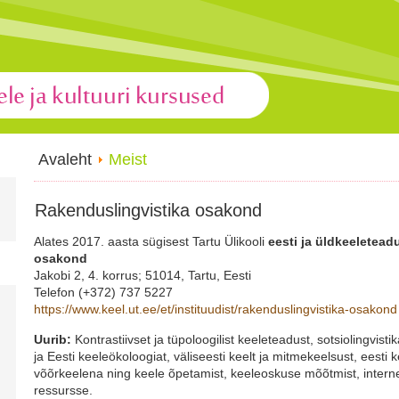
Avaleht
Meist
Rakenduslingvistika osakond
Alates 2017. aasta sügisest Tartu Ülikooli
eesti ja üldkeeletead
osakond
Jakobi 2, 4. korrus; 51014, Tartu, Eesti
Telefon (+372) 737 5227
https://www.keel.ut.ee/et/instituudist/rakenduslingvistika-osakond
Uurib:
Kontrastiivset ja tüpoloogilist keeleteadust, sotsiolingvistika
ja Eesti keeleökoloogiat, väliseesti keelt ja mitmekeelsust, eest
võõrkeelena ning keele õpetamist, keeleoskuse mõõtmist, internet
ressursse.