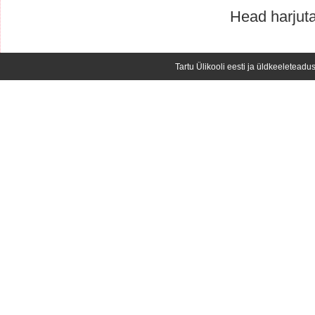
Head harjuta
Tartu Ülikooli eesti ja üldkeeleteadus