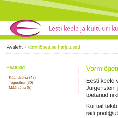
Avaleht
Vormiõpetuse harjutused
Vormiõpet
Peatükid
Käändsõna (43)
Eesti keele
Tegusõna (30)
Jürgenstein j
Määrsõna (5)
toetanud riik
Kui teil teki
raili.pool@ut