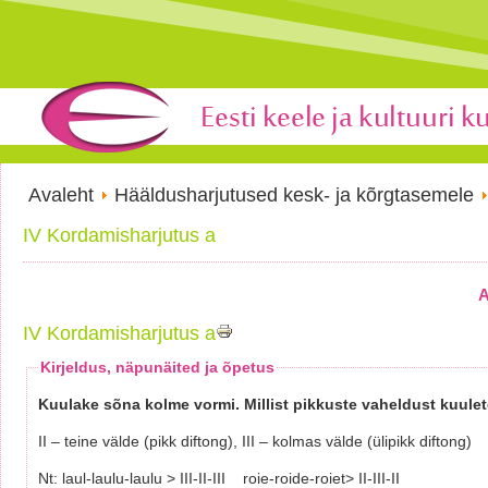
Avaleht
Hääldusharjutused kesk- ja kõrgtasemele
IV Kordamisharjutus a
A
IV Kordamisharjutus a
Kirjeldus, näpunäited ja õpetus
Kuulake sõna kolme vormi. Millist pikkuste vaheldust kuulete? K
II – teine välde (pikk diftong), III – kolmas välde (ülipikk diftong)
Nt: laul-laulu-laulu > III-II-III roie-roide-roiet> II-III-II