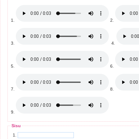
1.
2.
3.
4.
5.
6.
7.
8.
9.
Sisu
1.