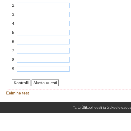
2.
3.
4.
5.
6.
7.
8.
9.
Eelmine test
Tartu Ülikooli eesti ja üldkeeleteadus