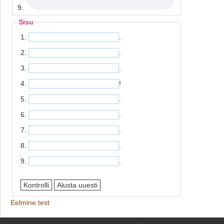
9.
Sisu
1.
.
2.
.
3.
.
4.
!
5.
.
6.
.
7.
.
8.
.
9.
.
Eelmine test