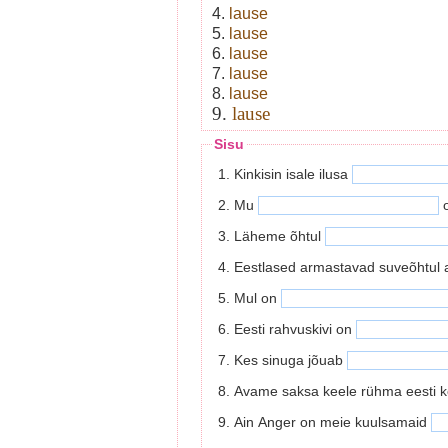
4.
lause
5.
lause
6.
lause
7.
lause
8.
lause
9.
lause
Sisu
1. Kinkisin isale ilusa
2. Mu
o
3. Läheme õhtul
4. Eestlased armastavad suveõhtul a
5. Mul on
6. Eesti rahvuskivi on
7. Kes sinuga jõuab
8. Avame saksa keele rühma eesti 
9. Ain Anger on meie kuulsamaid