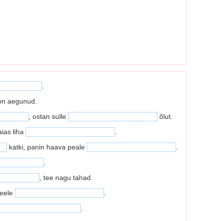
.
n aegunud.
, ostan sulle
õlut.
ias liha
.
katki, panin haava peale
.
.
, tee nagu tahad.
keele
.
.