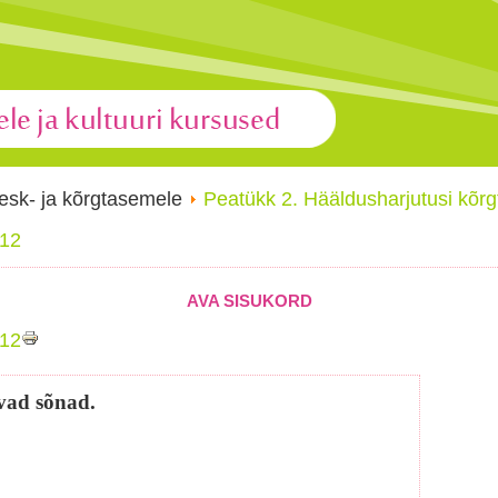
esk- ja kõrgtasemele
Peatükk 2. Hääldusharjutusi kõ
 12
AVA SISUKORD
 12
vad sõnad.