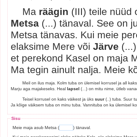
Ma
räägin
(III) teile nü
Metsa
(...) tänaval. See on 
Metsa tänavas. Kui meie pere
elaksime Mere või
Järve
(..
et perekond Kasel on maja M
Ma tegin ainult nalja. Meie 
Meil on ilus maja. Kolm tuba on ülemisel korrusel ja all kak
Marju aga majakeseks. Heal
lapsel
(...) on mitu nime, ütleb va
Teisel korrusel on kaks väikest ja üks
suur
(..) tuba. Suur 
Ja kõige väiksem tuba on minu tuba. Vannituba on ka ülemisel ko
Sisu
Meie maja asub Metsa (
) tänaval.