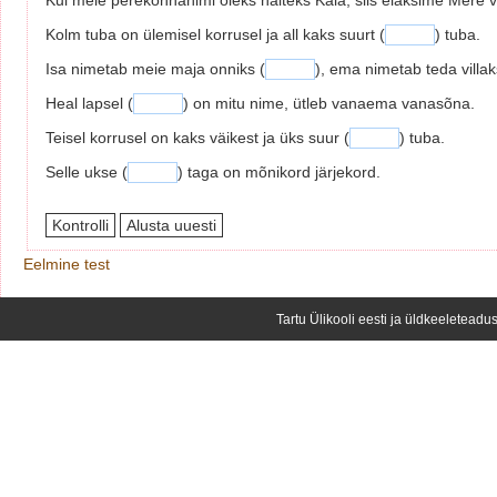
Kui meie perekonnanimi oleks näiteks Kala, siis elaksime Mere v
Kolm tuba on ülemisel korrusel ja all kaks suurt (
) tuba.
Isa nimetab meie maja onniks (
), ema nimetab teda villaks
Heal lapsel (
) on mitu nime, ütleb vanaema vanasõna.
Teisel korrusel on kaks väikest ja üks suur (
) tuba.
Selle ukse (
) taga on mõnikord järjekord.
Eelmine test
Tartu Ülikooli eesti ja üldkeeleteadus