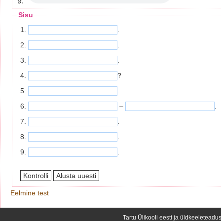
9.
Sisu
1.
.
2.
.
3.
.
4.
?
5.
.
6.
–
.
7.
.
8.
.
9.
.
Eelmine test
Tartu Ülikooli eesti ja üldkeeleteadus