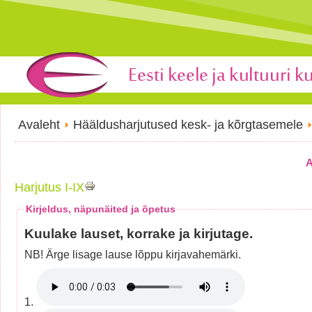
Avaleht
Hääldusharjutused kesk- ja kõrgtasemele
A
Harjutus I-IX
Kirjeldus, näpunäited ja õpetus
Kuulake lauset, korrake ja kirjutage.
NB! Ärge lisage lause lõppu kirjavahemärki.
1.