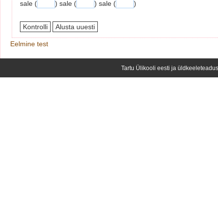
sale (
) sale (
) sale (
)
Eelmine test
Tartu Ülikooli eesti ja üldkeeleteadus