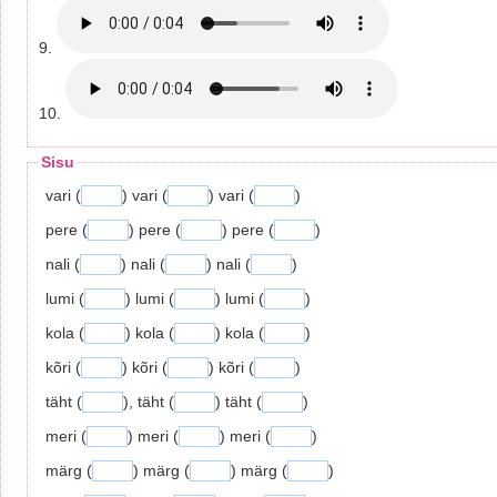
9.
10.
Sisu
vari (
) vari (
) vari (
)
pere (
) pere (
) pere (
)
nali (
) nali (
) nali (
)
lumi (
) lumi (
) lumi (
)
kola (
) kola (
) kola (
)
kõri (
) kõri (
) kõri (
)
täht (
), täht (
) täht (
)
meri (
) meri (
) meri (
)
märg (
) märg (
) märg (
)