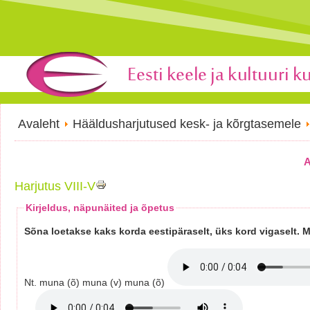
Avaleht
Hääldusharjutused kesk- ja kõrgtasemele
A
Harjutus VIII-V
Kirjeldus, näpunäited ja õpetus
Sõna loetakse kaks korda eestipäraselt, üks kord vigaselt. Mä
Nt. muna (õ) muna (v) muna (õ)