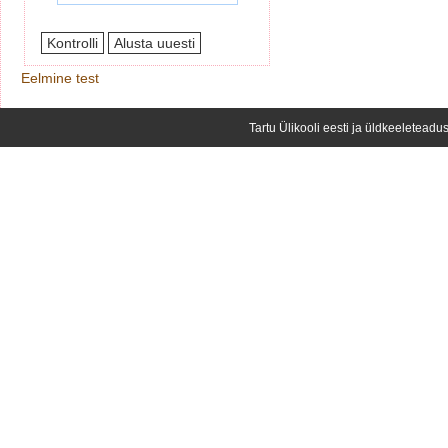
Eelmine test
Tartu Ülikooli eesti ja üldkeeleteadus