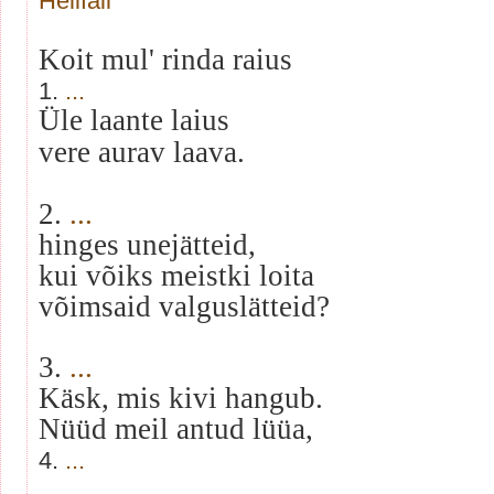
Helifail
Koit mul' rinda raius
1.
...
Üle laante laius
vere aurav laava.
2.
...
hinges unejätteid,
kui võiks meistki loita
võimsaid valguslätteid?
3.
...
Käsk, mis kivi hangub.
Nüüd meil antud lüüa,
4.
...