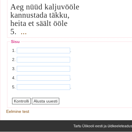
Aeg nüüd kaljuvööle
kannustada täkku,
heita et säält ööle
5.
...
Sisu
1.
.
2.
3.
4.
.
5.
.
Eelmine test
Tartu Ülikooli eesti ja üldkeeleteadus