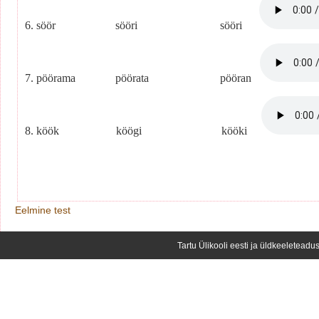
6. söör sööri sööri
7. pöörama pöörata pööran
8. köök köögi kööki
Eelmine test
Tartu Ülikooli eesti ja üldkeeleteadus