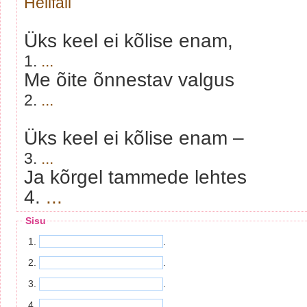
Helifail
Üks keel ei kõlise enam,
1.
...
Me õite õnnestav valgus
2.
...
Üks keel ei kõlise enam –
3.
...
Ja kõrgel tammede lehtes
4.
...
Sisu
1.
.
2.
.
3.
.
4.
.