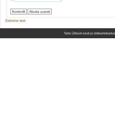
Eelmine test
Tartu Ülikooli eesti ja üldkeeleteadus