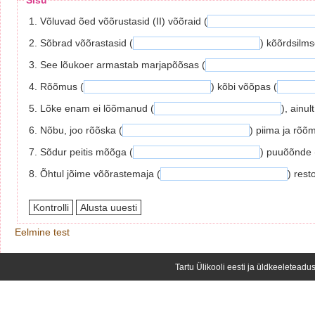
Sisu
1. Võluvad õed võõrustasid (II) võõraid (
2. Sõbrad võõrastasid (
) kõõrdsilms
3. See lõukoer armastab marjapõõsas (
4. Rõõmus (
) kõbi võõpas (
5. Lõke enam ei lõõmanud (
), ainu
6. Nõbu, joo rõõska (
) piima ja rõõ
7. Sõdur peitis mõõga (
) puuõõnde 
8. Õhtul jõime võõrastemaja (
) rest
Eelmine test
Tartu Ülikooli eesti ja üldkeeleteadus