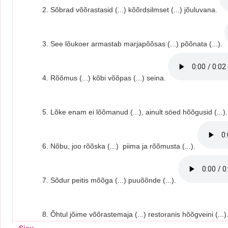
2. Sõbrad võõrastasid (...) kõõrdsilmset (...) jõuluvana.
3. See lõukoer armastab marjapõõsas (...) põõnata (...).
4. Rõõmus (...) kõbi võõpas (...) seina.
5. Lõke enam ei lõõmanud (...), ainult söed hõõgusid (...)
6. Nõbu, joo rõõska (...) piima ja rõõmusta (...).
7. Sõdur peitis mõõga (...) puuõõnde (...).
8. Õhtul jõime võõrastemaja (...) restoranis hõõgveini (...)