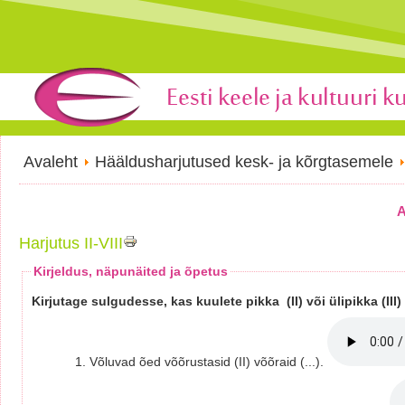
Avaleht
Hääldusharjutused kesk- ja kõrgtasemele
A
Harjutus II-VIII
Kirjeldus, näpunäited ja õpetus
Kirjutage sulgudesse, kas kuulete pikka (II) või ülipikka (III)
1. Võluvad õed võõrustasid (II) võõraid (...).