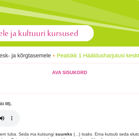
esk- ja kõrgtasemele
Peatükk 1 Hääldusharjutusi kes
AVA SISUKORD
i III).
urem tuba. Seda ma kutsungi
suureks
(...) toaks. Ema kutsub seda eluto