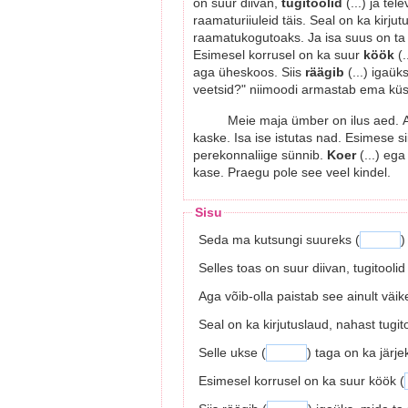
on suur diivan,
tugitoolid
(...) ja te
raamaturiiuleid täis. Seal on ka kirju
raamatukogutoaks. Ja isa suus on ta l
Esimesel korrusel on ka suur
köök
(.
aga üheskoos. Siis
räägib
(...) igaük
veetsid?" niimoodi armastab ema küsi
Meie maja ümber on ilus aed. Ai
kaske. Isa ise istutas nad. Esimese sii
perekonnaliige sünnib.
Koer
(...) ega
kase. Praegu pole see veel kindel.
Sisu
Seda ma kutsungi suureks (
)
Selles toas on suur diivan, tugitoolid
Aga võib-olla paistab see ainult väik
Seal on ka kirjutuslaud, nahast tugito
Selle ukse (
) taga on ka järje
Esimesel korrusel on ka suur köök (