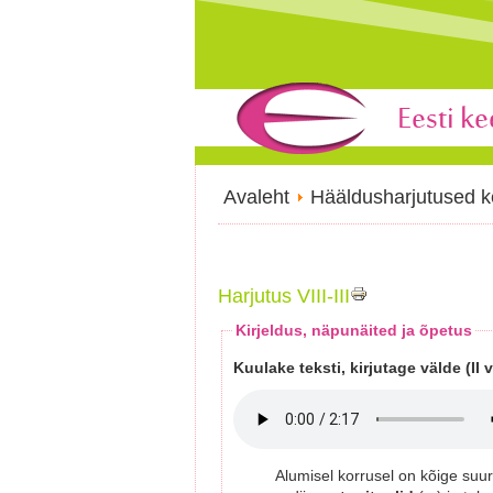
Avaleht
Hääldusharjutused k
Harjutus VIII-III
Kirjeldus, näpunäited ja õpetus
Kuulake teksti, kirjutage välde (II võ
Alumisel korrusel on kõige su