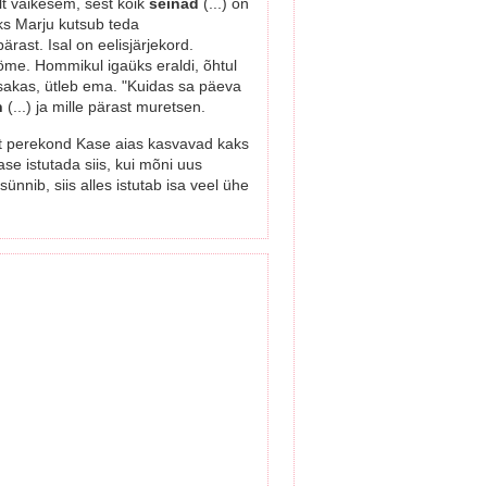
ult väikesem, sest kõik
seinad
(...) on
aks Marju kutsub teda
ärast. Isal on eelisjärjekord.
öme. Hommikul igaüks eraldi, õhtul
iisakas, ütleb ema. "Kuidas sa päeva
n
(...) ja mille pärast muretsen.
 et perekond Kase aias kasvavad kaks
ase istutada siis, kui mõni uus
 sünnib, siis alles istutab isa veel ühe