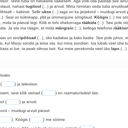
leviisor. Teine tuba on natukene väikesem. Aga võib-olla paistab see ain
tuslaud, nahast
tugitool
(...) ja arvuti. Mina nimetan seda tuba arvutito
ihtsalt – kabinet. Selle
ukse
(...) taga on ka järjekord – muidugi arvuti p
..). Seal on külmkapp, pliit ja ümmargune söögilaud.
Köögis
(..) me sö
s, mida ta päeval tegi. Kõik ei tohi ühekorraga
rääkida
(...). See pole v
da. Ja siis ma räägin, et mida
mängisin
(:::); kellega telefonis
rääkisi
as on sireli
põõsad
(...), üks kadakas ja kaks kaske. See pole juhus,
s, kui Marju sündis ja teise siis, kui mina sündisin. Isa lubab veel ühe k
 kass ei loe, ta peab silmas last. Kui meie perekonda veel üks
laps
(...)
 toaks.
 (
) ja televiisor.
esem, sest kõik seinad (
) on raamaturiiuleid täis.
ol (
) ja arvuti.
kord – muidugi arvuti pärast.
). Köögis (
) me sööme.