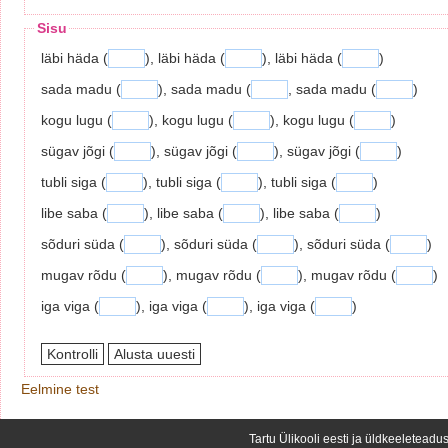
Sisu
läbi häda (
), läbi häda (
), läbi häda (
)
sada madu (
), sada madu (
, sada madu (
)
kogu lugu (
), kogu lugu (
), kogu lugu (
)
sügav jõgi (
), sügav jõgi (
), sügav jõgi (
)
tubli siga (
), tubli siga (
), tubli siga (
)
libe saba (
), libe saba (
), libe saba (
)
sõduri süda (
), sõduri süda (
), sõduri süda (
)
mugav rõdu (
), mugav rõdu (
), mugav rõdu (
)
iga viga (
), iga viga (
), iga viga (
)
Eelmine test
Tartu Ülikooli eesti ja üldkeeleteadus