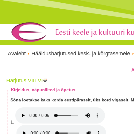
Avaleht
Hääldusharjutused kesk- ja kõrgtasemele
A
Harjutus VIII-VI
Kirjeldus, näpunäited ja õpetus
Sõna loetakse kaks korda eestipäraselt, üks kord vigaselt. Mä
1.