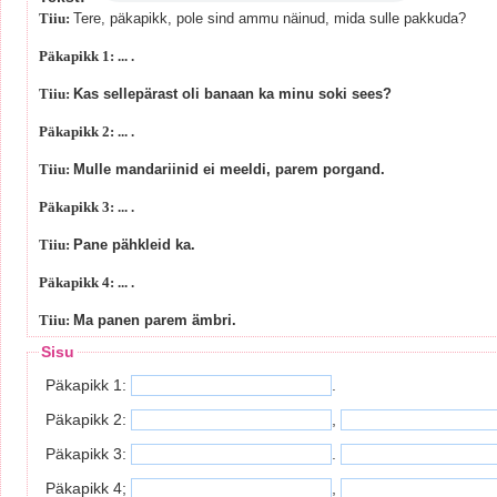
Tiiu:
Tere, päkapikk, pole sind ammu näinud, mida sulle pakkuda?
Päkapikk 1: ... .
Tiiu:
Kas sellepärast oli banaan ka minu soki sees?
Päkapikk 2: ... .
Tiiu:
Mulle mandariinid ei meeldi, parem porgand.
Päkapikk 3: ... .
Tiiu:
Pane pähkleid ka.
Päkapikk 4: ... .
Tiiu:
Ma panen parem ämbri.
Sisu
Päkapikk 1:
.
Päkapikk 2:
,
Päkapikk 3:
.
Päkapikk 4;
,