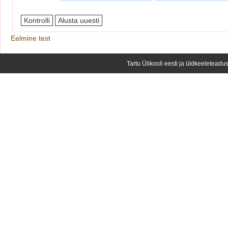
Eelmine test
Tartu Ülikooli eesti ja üldkeeleteadus