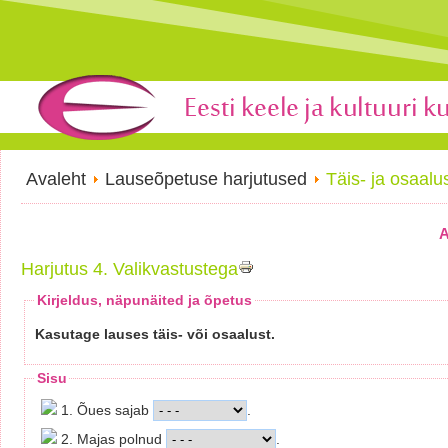
Avaleht
Lauseõpetuse harjutused
Täis- ja osaal
A
Harjutus 4. Valikvastustega
Kirjeldus, näpunäited ja õpetus
Kasutage lauses täis- või osaalust.
Sisu
1. Õues sajab
.
2. Majas polnud
.