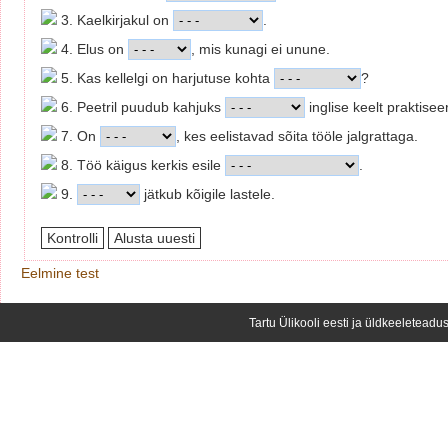
3. Kaelkirjakul on
.
4. Elus on
, mis kunagi ei unune.
5. Kas kellelgi on harjutuse kohta
?
6. Peetril puudub kahjuks
inglise keelt praktisee
7. On
, kes eelistavad sõita tööle jalgrattaga.
8. Töö käigus kerkis esile
.
9.
jätkub kõigile lastele.
Eelmine test
Tartu Ülikooli eesti ja üldkeeleteadus